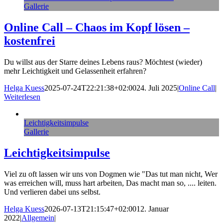
Gallerie
Online Call – Chaos im Kopf lösen –
kostenfrei
Du willst aus der Starre deines Lebens raus? Möchtest (wieder)
mehr Leichtigkeit und Gelassenheit erfahren?
Helga Kuess
2025-07-24T22:21:38+02:00
24. Juli 2025
|
Online Call
|
Weiterlesen
Leichtigkeitsimpulse
Gallerie
Leichtigkeitsimpulse
Viel zu oft lassen wir uns von Dogmen wie "Das tut man nicht, Wer
was erreichen will, muss hart arbeiten, Das macht man so, .... leiten.
Und verlieren dabei uns selbst.
Helga Kuess
2026-07-13T21:15:47+02:00
12. Januar
2022
|
Allgemein
|