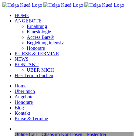
Zum
Facebook
Instagram
YouTube
Inhalt
HOME
springen
ANGEBOTE
Ernährung
Kinesiologie
Access Bars®
Begleitung intensiv
Honorare
KURSE & TERMINE
NEWS
KONTAKT
ÜBER MICH
Hier Termin buchen
Home
Über mich
Angebote
Honorare
Blog
Kontakt
Kurse & Termine
Online Call – Chaos im Kopf lösen – kostenfrei