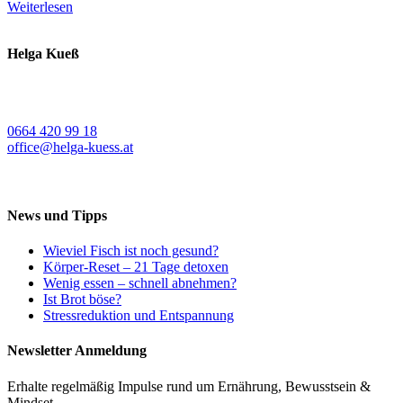
Weiterlesen
Helga Kueß
Koschatstraße 38
9020 Klagenfurt a. W.
0664 420 99 18
office@helga-kuess.at
News und Tipps
Wieviel Fisch ist noch gesund?
Körper-Reset – 21 Tage detoxen
Wenig essen – schnell abnehmen?
Ist Brot böse?
Stressreduktion und Entspannung
Newsletter Anmeldung
Erhalte regelmäßig Impulse rund um Ernährung, Bewusstsein &
Mindset.