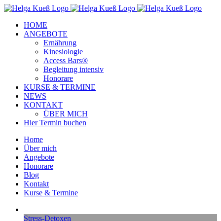
Zum
Facebook
Instagram
YouTube
Inhalt
HOME
springen
ANGEBOTE
Ernährung
Kinesiologie
Access Bars®
Begleitung intensiv
Honorare
KURSE & TERMINE
NEWS
KONTAKT
ÜBER MICH
Hier Termin buchen
Home
Über mich
Angebote
Honorare
Blog
Kontakt
Kurse & Termine
Stress-Detoxen