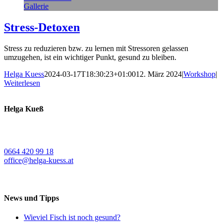
Gallerie
Stress-Detoxen
Stress zu reduzieren bzw. zu lernen mit Stressoren gelassen
umzugehen, ist ein wichtiger Punkt, gesund zu bleiben.
Helga Kuess
2024-03-17T18:30:23+01:00
12. März 2024
|
Workshop
|
Weiterlesen
Helga Kueß
Koschatstraße 38
9020 Klagenfurt a. W.
0664 420 99 18
office@helga-kuess.at
News und Tipps
Wieviel Fisch ist noch gesund?