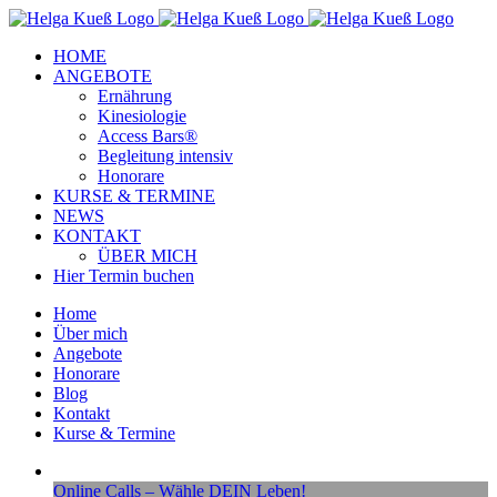
Zum
Facebook
Instagram
YouTube
Inhalt
HOME
springen
ANGEBOTE
Ernährung
Kinesiologie
Access Bars®
Begleitung intensiv
Honorare
KURSE & TERMINE
NEWS
KONTAKT
ÜBER MICH
Hier Termin buchen
Home
Über mich
Angebote
Honorare
Blog
Kontakt
Kurse & Termine
Online Calls – Wähle DEIN Leben!