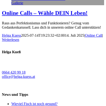
Gallerie
Online Calls – Wähle DEIN Leben!
Raus aus Perfektionismus und Funktionieren? Genug vom
Gedankenkarussell. Lass dich in unserem online Call unterstützen!
Helga Kuess
2025-07-14T19:23:32+02:00
14. Juli 2025
|
Online Call
|
Weiterlesen
Helga Kueß
Koschatstraße 38
9020 Klagenfurt a. W.
0664 420 99 18
office@helga-kuess.at
News und Tipps
Wieviel Fisch ist noch gesund?