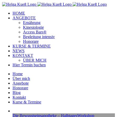
Zum
Facebook
Instagram
YouTube
Inhalt
HOME
springen
ANGEBOTE
Ernährung
Kinesiologie
Access Bars®
Begleitung intensiv
Honorare
KURSE & TERMINE
NEWS
KONTAKT
ÜBER MICH
Hier Termin buchen
Home
Über mich
Angebote
Honorare
Blog
Kontakt
Kurse & Termine
Die Bewusstseinsapotheke – HalbtagesWorkshop