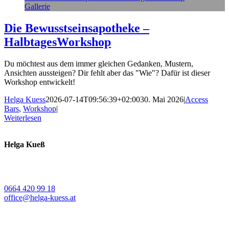
Gallerie
Die Bewusstseinsapotheke –
HalbtagesWorkshop
Du möchtest aus dem immer gleichen Gedanken, Mustern,
Ansichten aussteigen? Dir fehlt aber das "Wie"? Dafür ist dieser
Workshop entwickelt!
Helga Kuess
2026-07-14T09:56:39+02:00
30. Mai 2026
|
Access
Bars
,
Workshop
|
Weiterlesen
Helga Kueß
Koschatstraße 38
9020 Klagenfurt a. W.
0664 420 99 18
office@helga-kuess.at