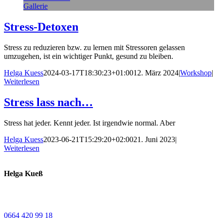
Gallerie
Stress-Detoxen
Stress zu reduzieren bzw. zu lernen mit Stressoren gelassen
umzugehen, ist ein wichtiger Punkt, gesund zu bleiben.
Helga Kuess
2024-03-17T18:30:23+01:00
12. März 2024
|
Workshop
|
Weiterlesen
Stress lass nach…
Stress hat jeder. Kennt jeder. Ist irgendwie normal. Aber
Helga Kuess
2023-06-21T15:29:20+02:00
21. Juni 2023
|
Weiterlesen
Helga Kueß
Koschatstraße 38
9020 Klagenfurt a. W.
0664 420 99 18