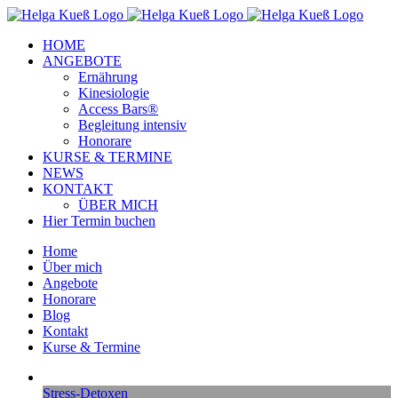
Zum
Facebook
Instagram
YouTube
Inhalt
HOME
springen
ANGEBOTE
Ernährung
Kinesiologie
Access Bars®
Begleitung intensiv
Honorare
KURSE & TERMINE
NEWS
KONTAKT
ÜBER MICH
Hier Termin buchen
Home
Über mich
Angebote
Honorare
Blog
Kontakt
Kurse & Termine
Stress-Detoxen