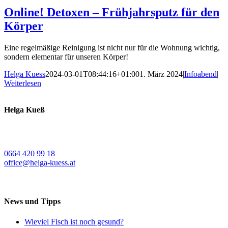
Online! Detoxen – Frühjahrsputz für den
Körper
Eine regelmäßige Reinigung ist nicht nur für die Wohnung wichtig,
sondern elementar für unseren Körper!
Helga Kuess
2024-03-01T08:44:16+01:00
1. März 2024
|
Infoabend
|
Weiterlesen
Helga Kueß
Koschatstraße 38
9020 Klagenfurt a. W.
0664 420 99 18
office@helga-kuess.at
News und Tipps
Wieviel Fisch ist noch gesund?