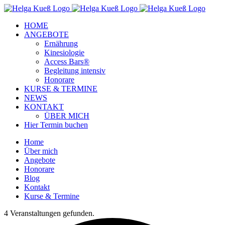
Zum
Facebook
Instagram
YouTube
Inhalt
HOME
springen
ANGEBOTE
Ernährung
Kinesiologie
Access Bars®
Begleitung intensiv
Honorare
KURSE & TERMINE
NEWS
KONTAKT
ÜBER MICH
Hier Termin buchen
Home
Über mich
Angebote
Honorare
Blog
Kontakt
Kurse & Termine
4 Veranstaltungen gefunden.