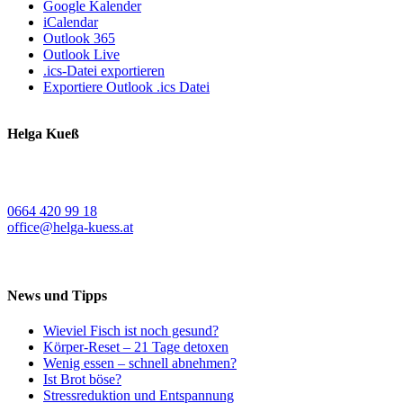
Google Kalender
iCalendar
Outlook 365
Outlook Live
.ics-Datei exportieren
Exportiere Outlook .ics Datei
Helga Kueß
Koschatstraße 38
9020 Klagenfurt a. W.
0664 420 99 18
office@helga-kuess.at
News und Tipps
Wieviel Fisch ist noch gesund?
Körper-Reset – 21 Tage detoxen
Wenig essen – schnell abnehmen?
Ist Brot böse?
Stressreduktion und Entspannung