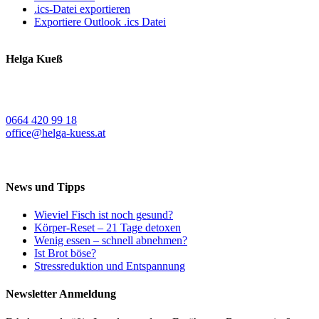
.ics-Datei exportieren
Exportiere Outlook .ics Datei
Helga Kueß
Koschatstraße 38
9020 Klagenfurt a. W.
0664 420 99 18
office@helga-kuess.at
News und Tipps
Wieviel Fisch ist noch gesund?
Körper-Reset – 21 Tage detoxen
Wenig essen – schnell abnehmen?
Ist Brot böse?
Stressreduktion und Entspannung
Newsletter Anmeldung