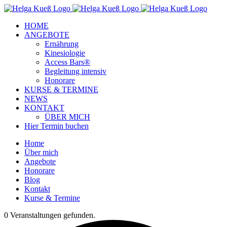
Zum
Facebook
Instagram
YouTube
Inhalt
HOME
springen
ANGEBOTE
Ernährung
Kinesiologie
Access Bars®
Begleitung intensiv
Honorare
KURSE & TERMINE
NEWS
KONTAKT
ÜBER MICH
Hier Termin buchen
Home
Über mich
Angebote
Honorare
Blog
Kontakt
Kurse & Termine
0 Veranstaltungen gefunden.