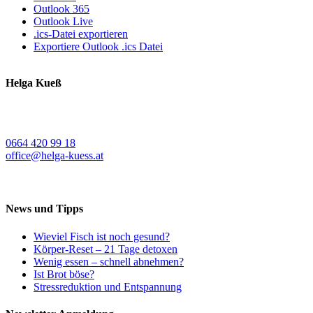
Outlook 365
Outlook Live
.ics-Datei exportieren
Exportiere Outlook .ics Datei
Helga Kueß
Koschatstraße 38
9020 Klagenfurt a. W.
0664 420 99 18
office@helga-kuess.at
News und Tipps
Wieviel Fisch ist noch gesund?
Körper-Reset – 21 Tage detoxen
Wenig essen – schnell abnehmen?
Ist Brot böse?
Stressreduktion und Entspannung