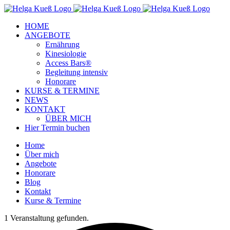
Zum
Facebook
Instagram
YouTube
Inhalt
HOME
springen
ANGEBOTE
Ernährung
Kinesiologie
Access Bars®
Begleitung intensiv
Honorare
KURSE & TERMINE
NEWS
KONTAKT
ÜBER MICH
Hier Termin buchen
Home
Über mich
Angebote
Honorare
Blog
Kontakt
Kurse & Termine
1 Veranstaltung gefunden.