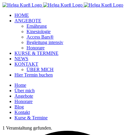
Zum
Facebook
Instagram
YouTube
Inhalt
HOME
springen
ANGEBOTE
Ernährung
Kinesiologie
Access Bars®
Begleitung intensiv
Honorare
KURSE & TERMINE
NEWS
KONTAKT
ÜBER MICH
Hier Termin buchen
Home
Über mich
Angebote
Honorare
Blog
Kontakt
Kurse & Termine
1 Veranstaltung gefunden.