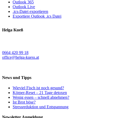
Outlook 365
Outlook Live
.ics-Datei exportieren
Exportiere Outlook .ics Datei
Helga Kueß
Koschatstraße 38
9020 Klagenfurt a. W.
0664 420 99 18
office@helga-kuess.at
News und Tipps
Wieviel Fisch ist noch gesund?
Körper-Reset – 21 Tage detoxen
Wenig essen – schnell abnehmen?
Ist Brot böse?
Stressreduktion und Entspannung
Newsletter Anmeldung