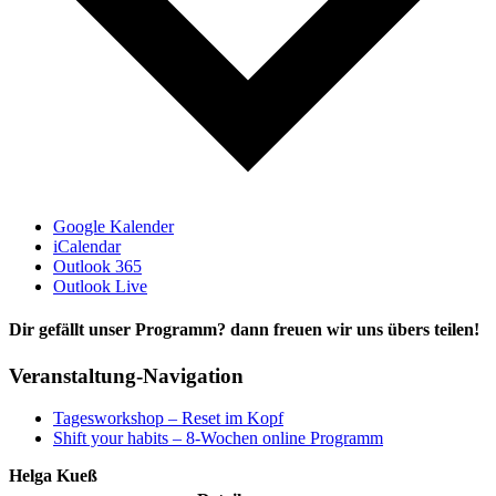
Google Kalender
iCalendar
Outlook 365
Outlook Live
Dir gefällt unser Programm? dann freuen wir uns übers teilen!
Facebook
X
Reddit
LinkedIn
WhatsApp
Tumblr
Pinterest
Vk
E-
Veranstaltung-Navigation
Mail
Tagesworkshop – Reset im Kopf
Shift your habits – 8-Wochen online Programm
Helga Kueß