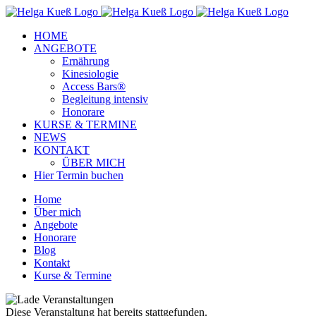
Zum
Facebook
Instagram
YouTube
Inhalt
HOME
springen
ANGEBOTE
Ernährung
Kinesiologie
Access Bars®
Begleitung intensiv
Honorare
KURSE & TERMINE
NEWS
KONTAKT
ÜBER MICH
Hier Termin buchen
Home
Über mich
Angebote
Honorare
Blog
Kontakt
Kurse & Termine
Diese Veranstaltung hat bereits stattgefunden.